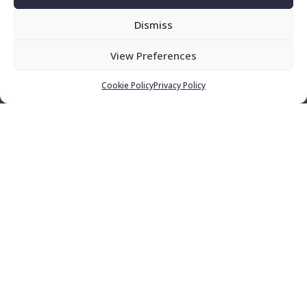
Dismiss
Cliquez pour accepter les cookies
View Preferences
marketing et activer ce contenu
Cookie Policy
Privacy Policy
Appeler
E-mail
Plan d'accès
Installations
Une infrastructure moderne,
comprenant entre autres;
• Des boxes confortables et lumineux
situés dans différents bâtiments
• Un manège couvert de 20×45 mètres
en sable de quartz, avec deux galeries
pour les spectateurs