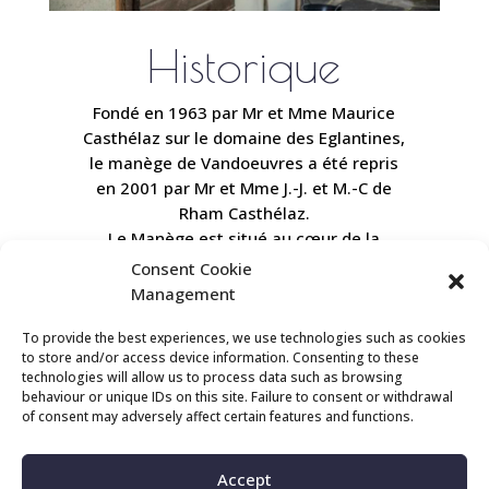
Historique
Fondé en 1963 par Mr et Mme Maurice
Casthélaz sur le domaine des Eglantines,
le manège de Vandoeuvres a été repris
en 2001 par Mr et Mme J.-J. et M.-C de
Rham Casthélaz.
Le Manège est situé au cœur de la
campagne Genevoise dans un cadre
Consent Cookie
magnifique tout en étant à 5 km du
Management
centre ville de Genève.
Il vous propose des prestations variées.
To provide the best experiences, we use technologies such as cookies
to store and/or access device information. Consenting to these
technologies will allow us to process data such as browsing
behaviour or unique IDs on this site. Failure to consent or withdrawal
of consent may adversely affect certain features and functions.
Accept